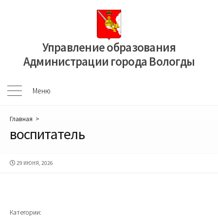
Перейти
к
содержимому
Управление образования
Администрации города Вологды
Меню
Меню
Главная
>
воспитатель
ДАТА
29 ИЮНЯ, 2026
ПУБЛИКАЦИИ
Категории: