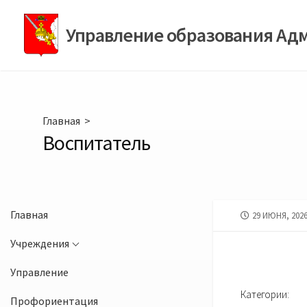
Перейти
к
Управление образования Ад
содержимому
Главная
>
Воспитатель
Главная
ДАТА
29 ИЮНЯ, 202
ПУБЛИКАЦИИ
Учреждения
Управление
Категории:
Профориентация