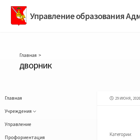
Перейти
к
Управление образования Ад
содержимому
Главная
>
дворник
Главная
ДАТА
29 ИЮНЯ, 202
ПУБЛИКАЦИИ
Учреждения
Управление
Категории:
Профориентация