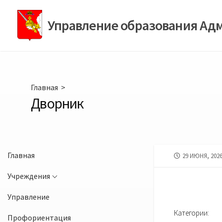
Перейти
к
Управление образования Ад
содержимому
Главная
>
Дворник
Главная
ДАТА
29 ИЮНЯ, 202
ПУБЛИКАЦИИ
Учреждения
Управление
Категории:
Профориентация