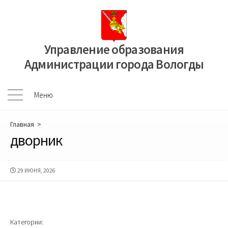
Перейти
к
содержимому
Управление образования
Администрации города Вологды
Меню
Меню
Главная
>
дворник
ДАТА
29 ИЮНЯ, 2026
ПУБЛИКАЦИИ
Категории: