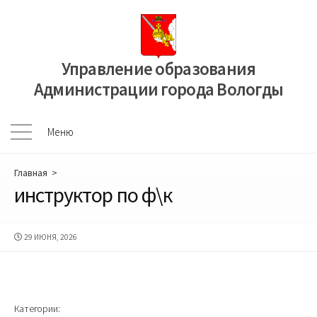
Перейти
к
содержимому
Управление образования
Администрации города Вологды
Меню
Меню
Главная
>
инструктор по ф\к
ДАТА
29 ИЮНЯ, 2026
ПУБЛИКАЦИИ
Категории: