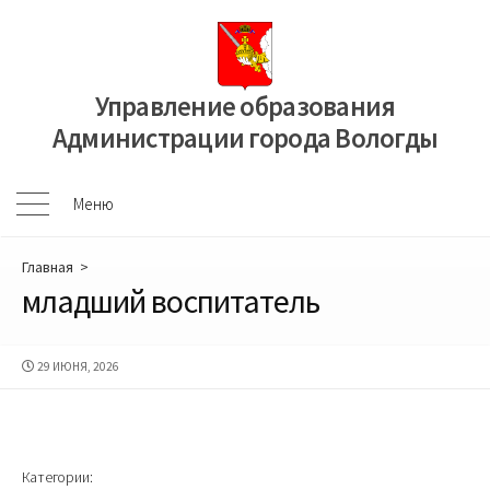
Перейти
к
содержимому
Управление образования
Администрации города Вологды
Меню
Меню
Главная
>
младший воспитатель
ДАТА
29 ИЮНЯ, 2026
ПУБЛИКАЦИИ
Категории: