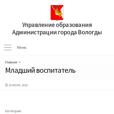
Перейти
к
содержимому
Управление образования
Администрации города Вологды
Меню
Меню
Главная
>
Младший воспитатель
ДАТА
29 ИЮНЯ, 2026
ПУБЛИКАЦИИ
Категории: