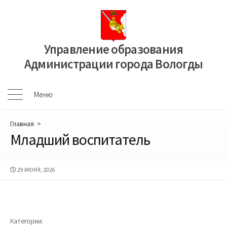
Перейти
к
содержимому
Управление образования
Администрации города Вологды
Меню
Меню
Главная
>
Младший воспитатель
ДАТА
29 ИЮНЯ, 2026
ПУБЛИКАЦИИ
Категории: