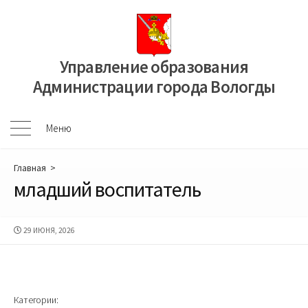
Перейти
к
содержимому
Управление образования
Администрации города Вологды
Меню
Меню
Главная
>
младший воспитатель
ДАТА
29 ИЮНЯ, 2026
ПУБЛИКАЦИИ
Категории: