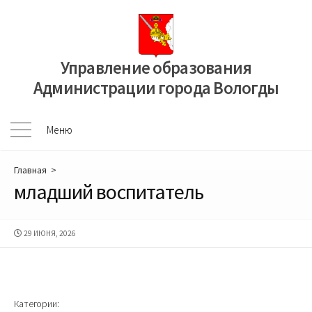
Перейти
к
содержимому
Управление образования
Администрации города Вологды
Меню
Меню
Главная
>
младший воспитатель
ДАТА
29 ИЮНЯ, 2026
ПУБЛИКАЦИИ
Категории: