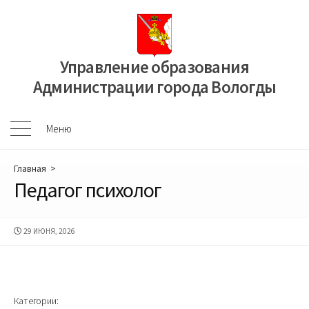
Перейти
к
содержимому
Управление образования
Администрации города Вологды
Меню
Меню
Главная
>
Педагог психолог
ДАТА
29 ИЮНЯ, 2026
ПУБЛИКАЦИИ
Категории: