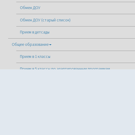
Обмен ДОУ
Обмен ДОУ (старый список)
Прием в детсады
Общее образование
Прием в 1 классы
Прием в 5 классы по адаптированным программам
Прием в 5 и 10 классы
Государственная итоговая аттестация
Дополнительное образование
ПФДО
Безопасность в учреждении