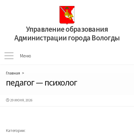
Перейти
к
содержимому
Управление образования
Администрации города Вологды
Меню
Меню
Главная
>
педагог — психолог
ДАТА
29 ИЮНЯ, 2026
ПУБЛИКАЦИИ
Категории: