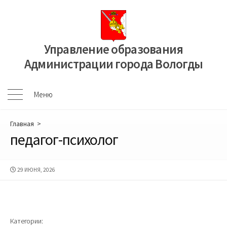
Перейти
к
содержимому
Управление образования
Администрации города Вологды
Меню
Меню
Главная
>
педагог-психолог
ДАТА
29 ИЮНЯ, 2026
ПУБЛИКАЦИИ
Категории: