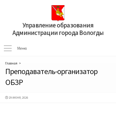
Перейти
к
содержимому
Управление образования
Администрации города Вологды
Меню
Меню
Главная
>
Преподаватель-организатор
ОБЗР
ДАТА
29 ИЮНЯ, 2026
ПУБЛИКАЦИИ