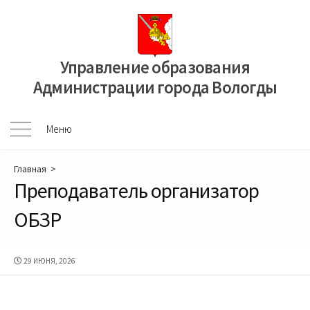
Перейти
к
содержимому
Управление образования
Администрации города Вологды
Меню
Меню
Главная
>
Преподаватель организатор
ОБЗР
ДАТА
29 ИЮНЯ, 2026
ПУБЛИКАЦИИ