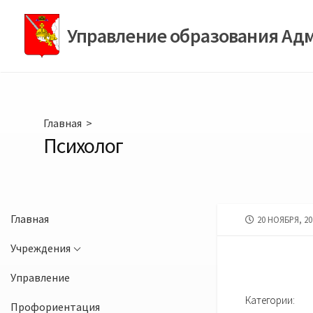
Перейти
к
Управление образования Ад
содержимому
Главная
>
Психолог
Главная
ДАТА
20 НОЯБРЯ, 20
ПУБЛИКАЦИИ
Учреждения
Управление
Категории:
Профориентация