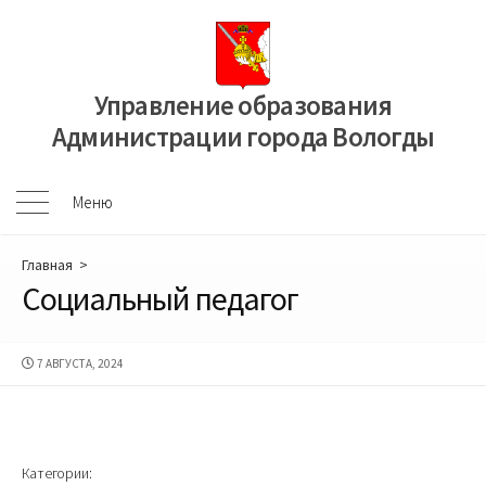
Перейти
к
содержимому
Управление образования
Администрации города Вологды
Меню
Меню
Главная
>
Социальный педагог
ДАТА
7 АВГУСТА, 2024
ПУБЛИКАЦИИ
Категории: