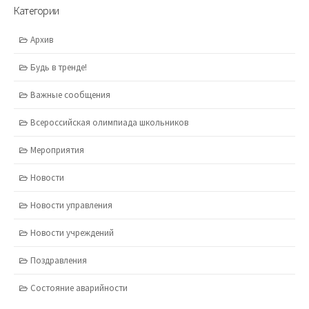
Прокуратура города Вологды разъясняет
WorldSkills Russia
Центр патриотического воспитания детей и молодежи города
Вологды
Пресс-центр ЮИД г. Вологда
Городской родительский совет
Детский технопарк «Кванториум»
Центр цифрового образования «ИТ-КУБ»
Центр творчества
Дворец творчества детей и молодежи
Детско-юношеский центр «Единство»
Детский морской центр «Меридиан»