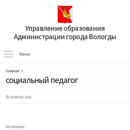
Перейти
к
содержимому
Управление образования
Администрации города Вологды
Меню
Меню
Главная
>
социальный педагог
ДАТА
29 ИЮНЯ, 2026
ПУБЛИКАЦИИ
Категории: