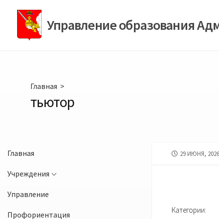
Перейти
к
Управление образования Ад
содержимому
Главная
>
тьютор
Главная
ДАТА
29 ИЮНЯ, 202
ПУБЛИКАЦИИ
Учреждения
Управление
Категории:
Профориентация