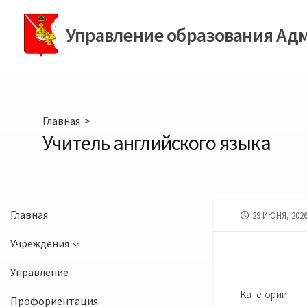
Перейти
к
Управление образования Ад
содержимому
Главная
>
Учитель английского языка
Главная
ДАТА
29 ИЮНЯ, 202
ПУБЛИКАЦИИ
Учреждения
Управление
Категории:
Профориентация