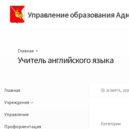
Перейти
к
Управление образования Ад
содержимому
Главная
>
Учитель английского языка
Главная
ДАТА
25 МАРТА, 202
ПУБЛИКАЦИИ
Учреждения
Управление
Категории:
Профориентация