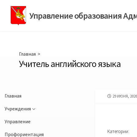
Перейти
к
Управление образования Ад
содержимому
Главная
>
Учитель английского языка
Главная
ДАТА
29 ИЮНЯ, 202
ПУБЛИКАЦИИ
Учреждения
Управление
Категории:
Профориентация