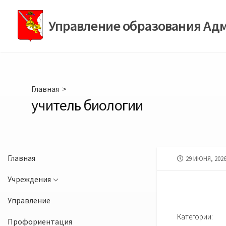
Перейти
к
Управление образования Ад
содержимому
Главная
>
учитель биологии
Главная
ДАТА
29 ИЮНЯ, 202
ПУБЛИКАЦИИ
Учреждения
Управление
Категории:
Профориентация