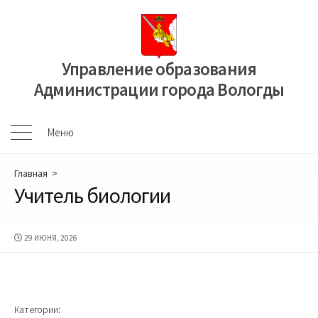
Перейти
к
содержимому
Управление образования
Администрации города Вологды
Меню
Меню
Главная
>
Учитель биологии
ДАТА
29 ИЮНЯ, 2026
ПУБЛИКАЦИИ
Категории: