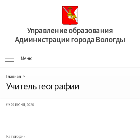
Перейти
к
содержимому
Управление образования
Администрации города Вологды
Меню
Меню
Главная
>
Учитель географии
ДАТА
29 ИЮНЯ, 2026
ПУБЛИКАЦИИ
Категории: