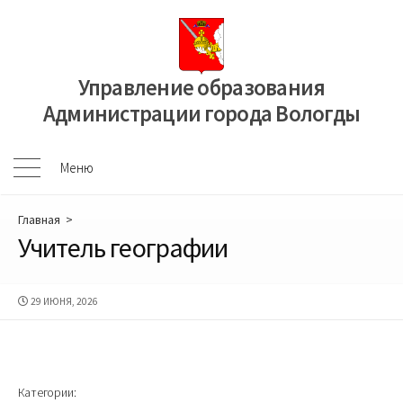
Перейти
к
содержимому
Управление образования
Администрации города Вологды
Меню
Меню
Главная
>
Учитель географии
ДАТА
29 ИЮНЯ, 2026
ПУБЛИКАЦИИ
Категории: