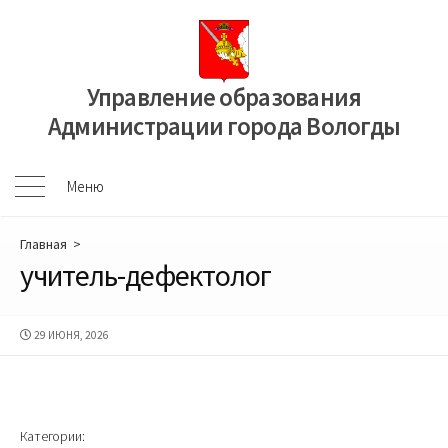
Перейти
к
содержимому
Управление образования
Администрации города Вологды
Меню
Меню
Главная
>
учитель-дефектолог
ДАТА
29 ИЮНЯ, 2026
ПУБЛИКАЦИИ
Категории: