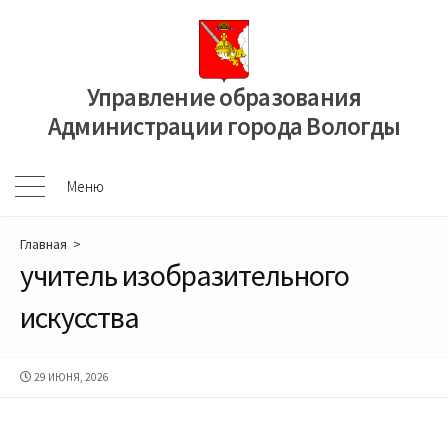
Перейти
к
содержимому
Управление образования
Администрации города Вологды
Меню
Меню
Главная
>
учитель изобразительного
искусства
ДАТА
29 ИЮНЯ, 2026
ПУБЛИКАЦИИ