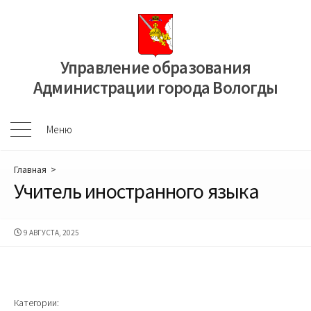
Перейти
к
содержимому
Управление образования
Администрации города Вологды
Меню
Меню
Главная
>
Учитель иностранного языка
ДАТА
9 АВГУСТА, 2025
ПУБЛИКАЦИИ
Категории: