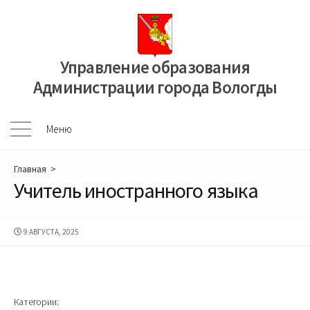
Перейти
к
содержимому
Управление образования
Администрации города Вологды
Меню
Меню
Главная
>
Учитель иностранного языка
ДАТА
9 АВГУСТА, 2025
ПУБЛИКАЦИИ
Категории: