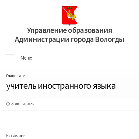
Перейти
к
содержимому
Управление образования
Администрации города Вологды
Меню
Меню
Главная
>
учитель иностранного языка
ДАТА
29 ИЮНЯ, 2026
ПУБЛИКАЦИИ
Категории: