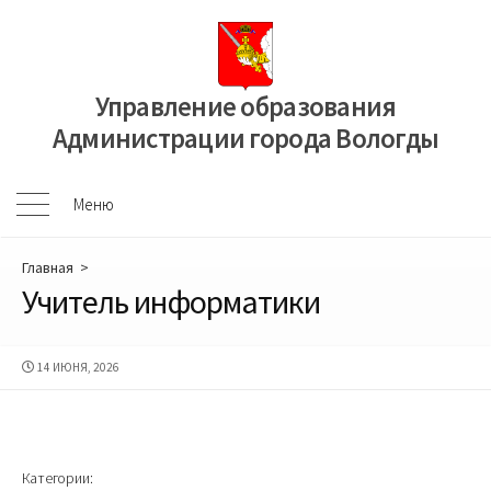
Перейти
к
содержимому
Управление образования
Администрации города Вологды
Меню
Меню
Главная
>
Учитель информатики
ДАТА
14 ИЮНЯ, 2026
ПУБЛИКАЦИИ
Категории: