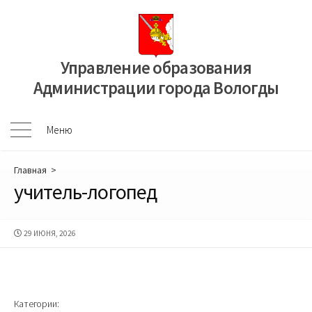
Перейти
к
содержимому
Управление образования
Администрации города Вологды
Меню
Меню
Главная
>
учитель-логопед
ДАТА
29 ИЮНЯ, 2026
ПУБЛИКАЦИИ
Категории: