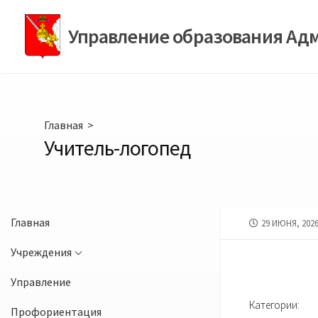
Перейти
к
Управление образования Ад
содержимому
Главная
>
Учитель-логопед
Главная
ДАТА
29 ИЮНЯ, 202
ПУБЛИКАЦИИ
Учреждения
Управление
Категории:
Профориентация