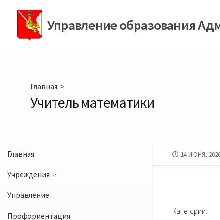
Перейти
к
Управление образования Ад
содержимому
Главная
>
Учитель математики
Главная
ДАТА
14 ИЮНЯ, 202
ПУБЛИКАЦИИ
Учреждения
Управление
Категории:
Профориентация