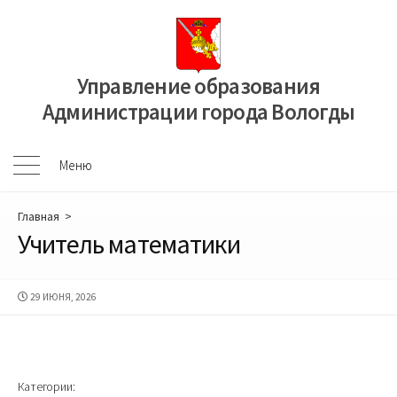
Перейти
к
содержимому
Управление образования
Администрации города Вологды
Меню
Меню
Главная
>
Учитель математики
ДАТА
29 ИЮНЯ, 2026
ПУБЛИКАЦИИ
Категории: