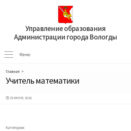
Перейти
к
содержимому
Управление образования
Администрации города Вологды
Меню
Меню
Главная
>
Учитель математики
ДАТА
29 ИЮНЯ, 2026
ПУБЛИКАЦИИ
Категории: