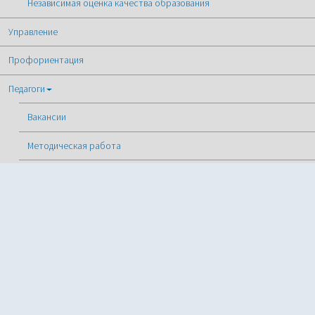
Независимая оценка качества образования
Управление
Профориентация
Педагоги
Вакансии
Методическая работа
Меры соцподдержки
Родители
Городской родительский совет
Олимпиадное движение
Всероссийская олимпиада школьников