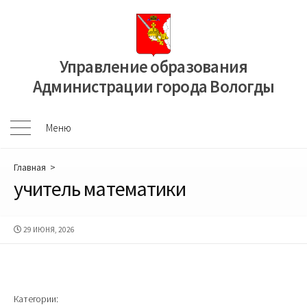
Перейти
к
содержимому
Управление образования
Администрации города Вологды
Меню
Меню
Главная
>
учитель математики
ДАТА
29 ИЮНЯ, 2026
ПУБЛИКАЦИИ
Категории: