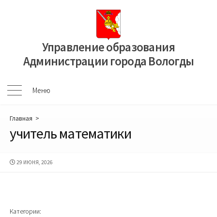
Перейти
к
содержимому
Управление образования
Администрации города Вологды
Меню
Меню
Главная
>
учитель математики
ДАТА
29 ИЮНЯ, 2026
ПУБЛИКАЦИИ
Категории: