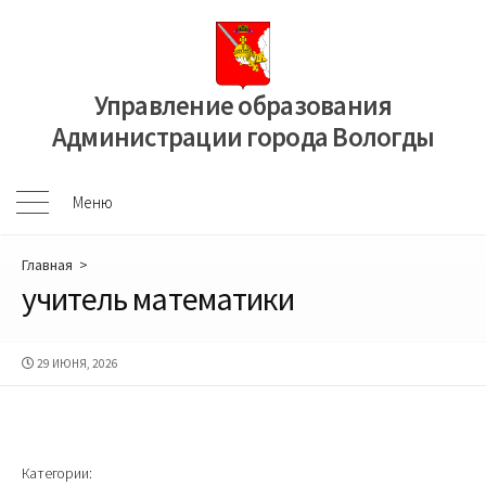
Перейти
к
содержимому
Управление образования
Администрации города Вологды
Меню
Меню
Главная
>
учитель математики
ДАТА
29 ИЮНЯ, 2026
ПУБЛИКАЦИИ
Категории: