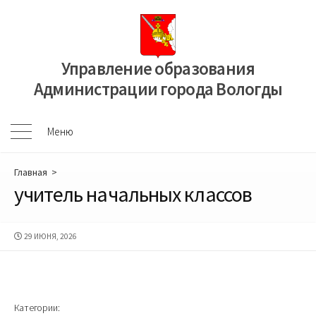
Перейти
к
содержимому
Управление образования
Администрации города Вологды
Меню
Меню
Главная
>
учитель начальных классов
ДАТА
29 ИЮНЯ, 2026
ПУБЛИКАЦИИ
Категории: