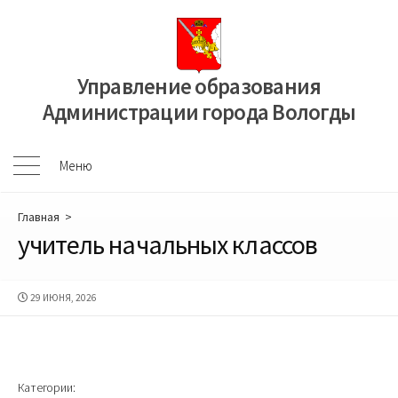
Перейти
к
содержимому
Управление образования
Администрации города Вологды
Меню
Меню
Главная
>
учитель начальных классов
ДАТА
29 ИЮНЯ, 2026
ПУБЛИКАЦИИ
Категории: