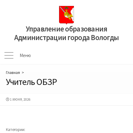
Перейти
к
содержимому
Управление образования
Администрации города Вологды
Меню
Меню
Главная
>
Учитель ОБЗР
ДАТА
1 ИЮНЯ, 2026
ПУБЛИКАЦИИ
Категории: