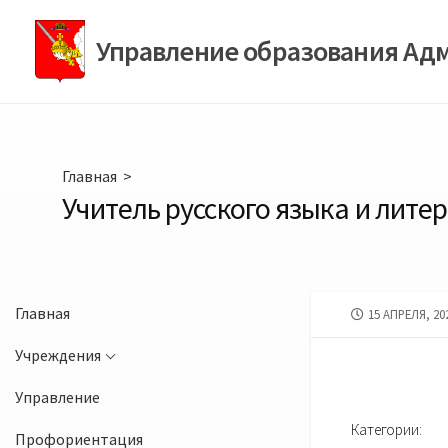
Перейти
к
Управление образования Ад
содержимому
Главная
>
Учитель русского языка и лите
Главная
ДАТА
15 АПРЕЛЯ, 20
ПУБЛИКАЦИИ
Учреждения
Управление
Категории:
Профориентация