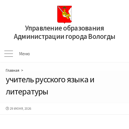
Перейти
к
содержимому
Управление образования
Администрации города Вологды
Меню
Меню
Главная
>
учитель русского языка и
литературы
ДАТА
29 ИЮНЯ, 2026
ПУБЛИКАЦИИ