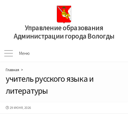
Перейти
к
содержимому
Управление образования
Администрации города Вологды
Меню
Меню
Главная
>
учитель русского языка и
литературы
ДАТА
29 ИЮНЯ, 2026
ПУБЛИКАЦИИ