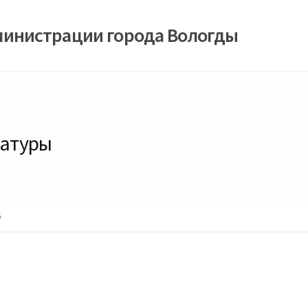
министрации города Вологды
ратуры
6