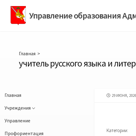
Перейти
к
Управление образования Ад
содержимому
Главная
>
учитель русского языка и лите
Главная
ДАТА
29 ИЮНЯ, 202
ПУБЛИКАЦИИ
Учреждения
Управление
Категории:
Профориентация