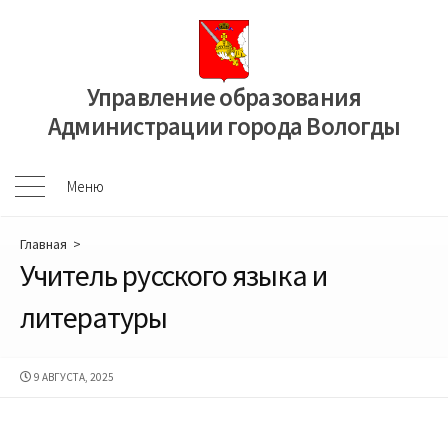
Перейти
к
содержимому
Управление образования
Администрации города Вологды
Меню
Меню
Главная
>
Учитель русского языка и
литературы
ДАТА
9 АВГУСТА, 2025
ПУБЛИКАЦИИ