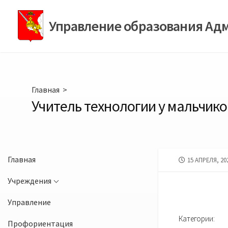
Перейти
к
Управление образования Ад
содержимому
Главная
>
Учитель технологии у мальчико
Главная
ДАТА
15 АПРЕЛЯ, 20
ПУБЛИКАЦИИ
Учреждения
Управление
Категории:
Профориентация